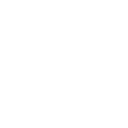
Body Painting y Maquillaje Corporal en Madrid
Si buscas una maquilladora especialista en body painting, maquillaje
y caracterización fx has llegado al sitio indicado. Nuestra profesional
cuenta con amplia experiencia trabajando para empresas y
particulares creando verdaderas obras de arte en cuerpo y rostro y
ha sido reconocida con diferentes premios por sus resultados.
Contáctanos sin compromiso para más información.
¿Necesitas que alguien ponga color en la piel de tus modelos o
actrices? ¿Quieres entretener y sorprender a los más peques en tu
evento?
En Coloured Art Studio contamos con una artista de maquillaje y