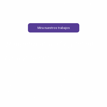
body painting para crear ilusión a través de sus pinceles y traer a la
realidad tus fantasías.
Mira nuestros trabajos
Maquilladora Profesional
para Eventos
El día de tu desfile de moda, el día más especial de tu vida en el que
te casas con la persona que amas, el día de rodaje… Todos ellos, días
especiales y que requieren de lucir un maquillaje perfecto. Nuestra
maquilladora profesional dará luz y color al rostro sin olvidarse de
cuidar todos los detalles.