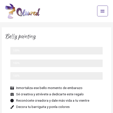
Ir
Menú
al
princi
contenido
Belly painting
Emoción
100%
Conexión con tu bebé
100%
Sensibilidad
100%
Inmortaliza ese bello momento de embarazo
Sé creativa y atrévete a dedicarte este regalo
Reconócete creadora y dale más vida a tu vientre
Decora tu barriguita y ponla colores