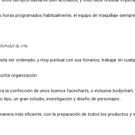
 unos tiempos bastante bien acotados, y todo debe resultar impeca
s horas programados habitualmente, el equipo de maquillaje siempre 
sionales de cine
esita ser ordenado, y muy puntual con sus horarios; trabajar en cualq
mucha organización.
 la confección de unos buenos facecharts, o inclusive bodychart, 
odo tipo, un gran estudio, investigación y diseño de personajes…
nera más eficiente, con la preparación de todos los productos y ma